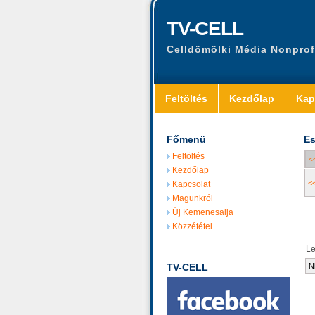
TV-CELL
Celldömölki Média Nonprof
Feltöltés
Kezdőlap
Kap
Főmenü
Es
Feltöltés
<
Kezdőlap
<
Kapcsolat
Magunkról
Új Kemenesalja
Közzététel
L
TV-CELL
N