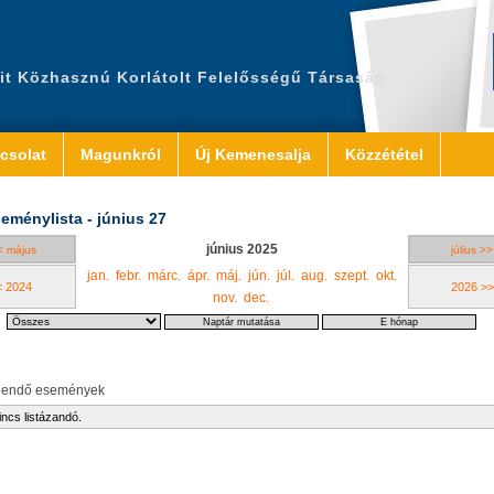
it Közhasznú Korlátolt Felelősségű Társaság
csolat
Magunkról
Új Kemenesalja
Közzététel
eménylista - június 27
június 2025
< május
július >>
jan.
febr.
márc.
ápr.
máj.
jún.
júl.
aug.
szept.
okt.
< 2024
2026 >>
nov.
dec.
eendő események
incs listázandó.