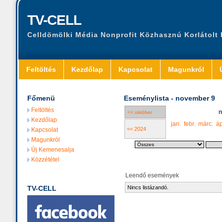
TV-CELL
Celldömölki Média Nonprofit Közhasznú Korlátolt
Feltöltés
Kezdőlap
Kapcsolat
Magunkról
Főmenü
Eseménylista - november 9
Feltöltés
n
<< október
Kezdőlap
jan.
febr.
márc.
áp
<< 2024
Kapcsolat
Magunkról
Új Kemenesalja
Közzététel
Leendő események
TV-CELL
Nincs listázandó.