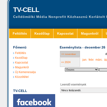
TV-CELL
Celldömölki Média Nonprofit Közhasznú Korlátolt
Feltöltés
Kezdőlap
Kapcsolat
Magunkról
Főmenü
Eseménylista - december 26
Feltöltés
d
<< november
Kezdőlap
jan.
febr.
márc.
áp
<< 2024
Kapcsolat
Magunkról
Új Kemenesalja
Közzététel
Leendő események
TV-CELL
Nincs listázandó.