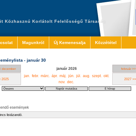
it Közhasznú Korlátolt Felelősségű Társaság
csolat
Magunkról
Új Kemenesalja
Közzététel
eménylista - január 30
január 2026
< december
február >>
jan.
febr.
márc.
ápr.
máj.
jún.
júl.
aug.
szept.
okt.
< 2025
2027 >>
nov.
dec.
eendő események
incs listázandó.