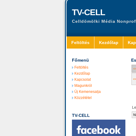
TV-CELL
Celldömölki Média Nonprof
Feltöltés
Kezdőlap
Kap
Főmenü
Es
Feltöltés
<
Kezdőlap
<
Kapcsolat
Magunkról
Új Kemenesalja
Közzététel
L
TV-CELL
N