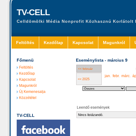
TV-CELL
Celldömölki Média Nonprofit Közhasznú Korlátolt
Feltöltés
Kezdőlap
Kapcsolat
Magunkról
Főmenü
Eseménylista - március 9
Feltöltés
<< február
Kezdőlap
jan.
febr.
márc.
áp
<< 2025
Kapcsolat
Magunkról
Új Kemenesalja
Közzététel
Leendő események
TV-CELL
Nincs listázandó.