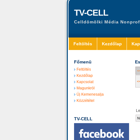
TV-CELL
Celldömölki Média Nonprof
Feltöltés
Kezdőlap
Kap
Főmenü
Es
Feltöltés
<
Kezdőlap
<
Kapcsolat
Magunkról
Új Kemenesalja
Közzététel
L
TV-CELL
N