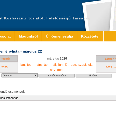
it Közhasznú Korlátolt Felelősségű Társaság
csolat
Magunkról
Új Kemenesalja
Közzététel
eménylista - március 22
március 2026
< február
április >>
jan.
febr.
márc.
ápr.
máj.
jún.
júl.
aug.
szept.
okt.
< 2025
2027 >>
nov.
dec.
eendő események
incs listázandó.