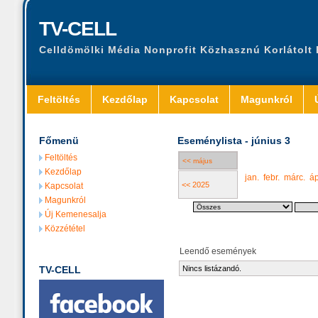
TV-CELL
Celldömölki Média Nonprofit Közhasznú Korlátolt
Feltöltés
Kezdőlap
Kapcsolat
Magunkról
Főmenü
Eseménylista - június 3
Feltöltés
<< május
Kezdőlap
jan.
febr.
márc.
áp
<< 2025
Kapcsolat
Magunkról
Új Kemenesalja
Közzététel
Leendő események
TV-CELL
Nincs listázandó.