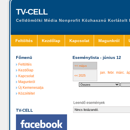
TV-CELL
Celldömölki Média Nonprofit Közhasznú Korlátolt
Feltöltés
Kezdőlap
Kapcsolat
Magunkról
Főmenü
Eseménylista - június 12
Feltöltés
<< május
Kezdőlap
jan.
febr.
márc.
áp
<< 2025
Kapcsolat
Magunkról
Új Kemenesalja
Közzététel
Leendő események
TV-CELL
Nincs listázandó.