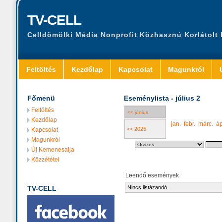
TV-CELL
Celldömölki Média Nonprofit Közhasznú Korlátolt
Feltöltés
Kezdőlap
Kapcsolat
Magunkról
Főmenü
Eseménylista - július 2
Feltöltés
<< június
Kezdőlap
jan.
febr.
márc.
áp
<< 2025
Kapcsolat
Magunkról
Új Kemenesalja
Közzététel
Leendő események
TV-CELL
Nincs listázandó.