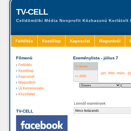
TV-CELL
Celldömölki Média Nonprofit Közhasznú Korlátolt
Feltöltés
Kezdőlap
Kapcsolat
Magunkról
Főmenü
Eseménylista - július 7
Feltöltés
<< június
Kezdőlap
jan.
febr.
márc.
áp
<< 2025
Kapcsolat
Magunkról
Új Kemenesalja
Közzététel
Leendő események
TV-CELL
Nincs listázandó.