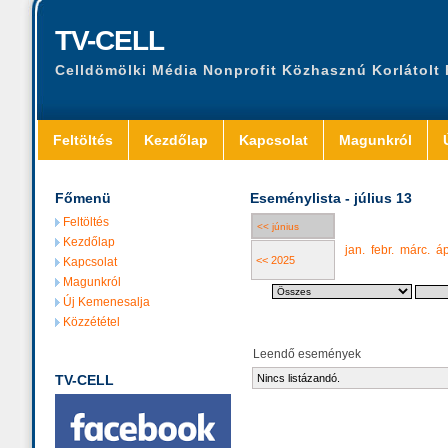
TV-CELL
Celldömölki Média Nonprofit Közhasznú Korlátolt
Feltöltés
Kezdőlap
Kapcsolat
Magunkról
Főmenü
Eseménylista - július 13
Feltöltés
<< június
Kezdőlap
jan.
febr.
márc.
áp
<< 2025
Kapcsolat
Magunkról
Új Kemenesalja
Közzététel
Leendő események
TV-CELL
Nincs listázandó.