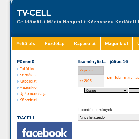
TV-CELL
Celldömölki Média Nonprofit Közhasznú Korlátolt
Feltöltés
Kezdőlap
Kapcsolat
Magunkról
Főmenü
Eseménylista - július 16
Feltöltés
<< június
Kezdőlap
jan.
febr.
márc.
áp
<< 2025
Kapcsolat
Magunkról
Új Kemenesalja
Közzététel
Leendő események
TV-CELL
Nincs listázandó.