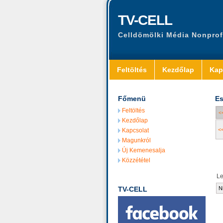
TV-CELL
Celldömölki Média Nonprof
Feltöltés
Kezdőlap
Kap
Főmenü
Es
Feltöltés
<
Kezdőlap
<
Kapcsolat
Magunkról
Új Kemenesalja
Közzététel
L
TV-CELL
N