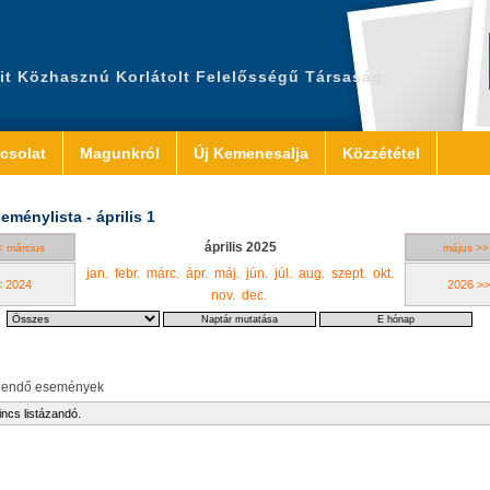
it Közhasznú Korlátolt Felelősségű Társaság
csolat
Magunkról
Új Kemenesalja
Közzététel
eménylista - április 1
április 2025
< március
május >>
jan.
febr.
márc.
ápr.
máj.
jún.
júl.
aug.
szept.
okt.
< 2024
2026 >>
nov.
dec.
eendő események
incs listázandó.