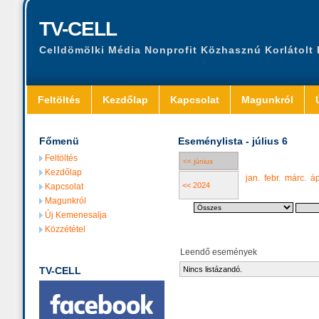
TV-CELL
Celldömölki Média Nonprofit Közhasznú Korlátolt
Feltöltés
Kezdőlap
Kapcsolat
Magunkról
Főmenü
Eseménylista - július 6
Feltöltés
<< június
Kezdőlap
jan.
febr.
márc.
áp
<< 2024
Kapcsolat
Magunkról
Új Kemenesalja
Közzététel
Leendő események
TV-CELL
Nincs listázandó.