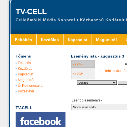
TV-CELL
Celldömölki Média Nonprofit Közhasznú Korlátolt
Feltöltés
Kezdőlap
Kapcsolat
Magunkról
Főmenü
Eseménylista - augusztus 3
Feltöltés
a
<< július
Kezdőlap
jan.
febr.
márc.
áp
<< 2024
Kapcsolat
Magunkról
Új Kemenesalja
Közzététel
Leendő események
TV-CELL
Nincs listázandó.