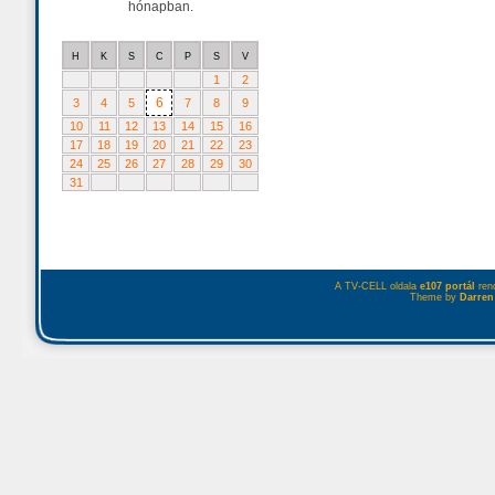
hónapban.
H
K
S
C
P
S
V
1
2
6
3
4
5
7
8
9
10
11
12
13
14
15
16
17
18
19
20
21
22
23
24
25
26
27
28
29
30
31
A TV-CELL oldala
e107 portál
rend
Theme by
Darren