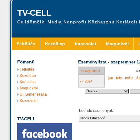
TV-CELL
Celldömölki Média Nonprofit Közhasznú Korlátolt
Feltöltés
Kezdőlap
Kapcsolat
Magunkról
Főmenü
Eseménylista - szeptember 1
Feltöltés
s
<< augusztus
Kezdőlap
jan.
febr.
márc.
áp
<< 2024
Kapcsolat
Magunkról
Új Kemenesalja
Közzététel
Leendő események
TV-CELL
Nincs listázandó.