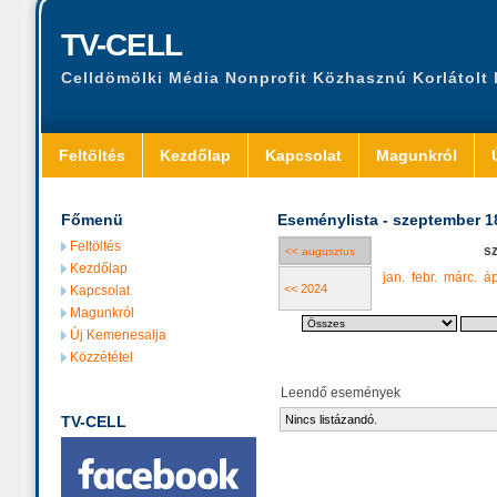
TV-CELL
Celldömölki Média Nonprofit Közhasznú Korlátolt
Feltöltés
Kezdőlap
Kapcsolat
Magunkról
Főmenü
Eseménylista - szeptember 1
Feltöltés
s
<< augusztus
Kezdőlap
jan.
febr.
márc.
áp
<< 2024
Kapcsolat
Magunkról
Új Kemenesalja
Közzététel
Leendő események
TV-CELL
Nincs listázandó.