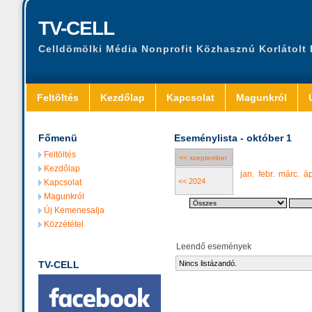
TV-CELL
Celldömölki Média Nonprofit Közhasznú Korlátolt
Feltöltés
Kezdőlap
Kapcsolat
Magunkról
Főmenü
Eseménylista - október 1
Feltöltés
<< szeptember
Kezdőlap
jan.
febr.
márc.
áp
<< 2024
Kapcsolat
Magunkról
Új Kemenesalja
Közzététel
Leendő események
TV-CELL
Nincs listázandó.