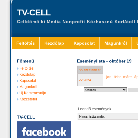
TV-CELL
Celldömölki Média Nonprofit Közhasznú Korlátolt
Feltöltés
Kezdőlap
Kapcsolat
Magunkról
Főmenü
Eseménylista - október 19
Feltöltés
<< szeptember
Kezdőlap
jan.
febr.
márc.
áp
<< 2024
Kapcsolat
Magunkról
Új Kemenesalja
Közzététel
Leendő események
TV-CELL
Nincs listázandó.