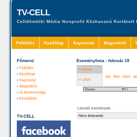
TV-CELL
Celldömölki Média Nonprofit Közhasznú Korlátolt
Feltöltés
Kezdőlap
Kapcsolat
Magunkról
Főmenü
Eseménylista - február 19
Feltöltés
<< január
Kezdőlap
jan.
febr.
márc.
áp
<< 2025
Kapcsolat
Magunkról
Új Kemenesalja
Közzététel
Leendő események
TV-CELL
Nincs listázandó.