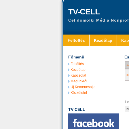
TV-CELL
Celldömölki Média Nonprof
Feltöltés
Kezdőlap
Kap
Főmenü
Es
Feltöltés
<
Kezdőlap
<
Kapcsolat
Magunkról
Új Kemenesalja
Közzététel
L
TV-CELL
N