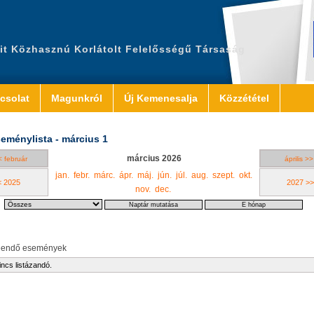
it Közhasznú Korlátolt Felelősségű Társaság
csolat
Magunkról
Új Kemenesalja
Közzététel
eménylista - március 1
március 2026
< február
április >>
jan.
febr.
márc.
ápr.
máj.
jún.
júl.
aug.
szept.
okt.
< 2025
2027 >>
nov.
dec.
eendő események
incs listázandó.