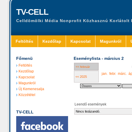
TV-CELL
Celldömölki Média Nonprofit Közhasznú Korlátolt
Feltöltés
Kezdőlap
Kapcsolat
Magunkról
Főmenü
Eseménylista - március 2
Feltöltés
<< február
Kezdőlap
jan.
febr.
márc.
áp
<< 2025
Kapcsolat
Magunkról
Új Kemenesalja
Közzététel
Leendő események
TV-CELL
Nincs listázandó.