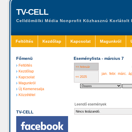
TV-CELL
Celldömölki Média Nonprofit Közhasznú Korlátolt
Feltöltés
Kezdőlap
Kapcsolat
Magunkról
Főmenü
Eseménylista - március 7
Feltöltés
<< február
Kezdőlap
jan.
febr.
márc.
áp
<< 2025
Kapcsolat
Magunkról
Új Kemenesalja
Közzététel
Leendő események
TV-CELL
Nincs listázandó.