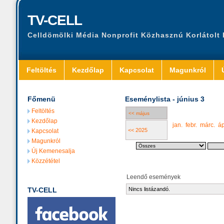
TV-CELL
Celldömölki Média Nonprofit Közhasznú Korlátolt
Feltöltés
Kezdőlap
Kapcsolat
Magunkról
Főmenü
Eseménylista - június 3
Feltöltés
<< május
Kezdőlap
jan.
febr.
márc.
áp
<< 2025
Kapcsolat
Magunkról
Új Kemenesalja
Közzététel
Leendő események
TV-CELL
Nincs listázandó.