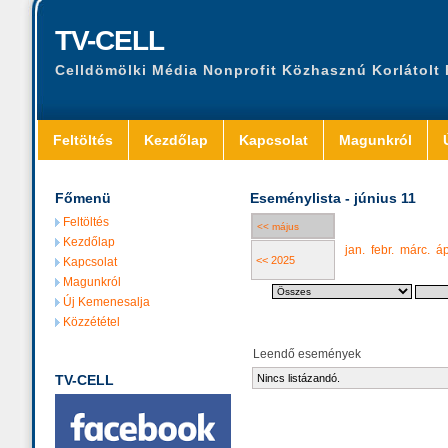
TV-CELL
Celldömölki Média Nonprofit Közhasznú Korlátolt
Feltöltés
Kezdőlap
Kapcsolat
Magunkról
Főmenü
Eseménylista - június 11
Feltöltés
<< május
Kezdőlap
jan.
febr.
márc.
áp
<< 2025
Kapcsolat
Magunkról
Új Kemenesalja
Közzététel
Leendő események
TV-CELL
Nincs listázandó.