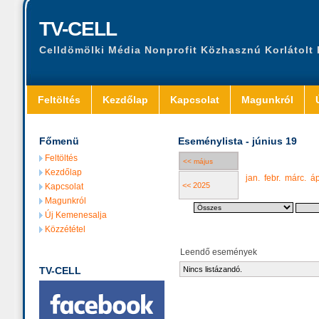
TV-CELL
Celldömölki Média Nonprofit Közhasznú Korlátolt
Feltöltés
Kezdőlap
Kapcsolat
Magunkról
Főmenü
Eseménylista - június 19
Feltöltés
<< május
Kezdőlap
jan.
febr.
márc.
áp
<< 2025
Kapcsolat
Magunkról
Új Kemenesalja
Közzététel
Leendő események
TV-CELL
Nincs listázandó.