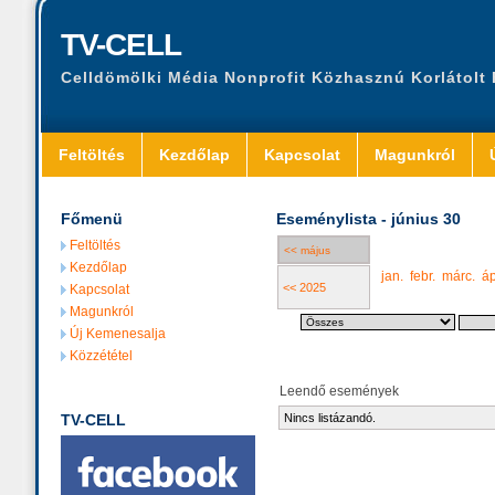
TV-CELL
Celldömölki Média Nonprofit Közhasznú Korlátolt
Feltöltés
Kezdőlap
Kapcsolat
Magunkról
Főmenü
Eseménylista - június 30
Feltöltés
<< május
Kezdőlap
jan.
febr.
márc.
áp
<< 2025
Kapcsolat
Magunkról
Új Kemenesalja
Közzététel
Leendő események
TV-CELL
Nincs listázandó.