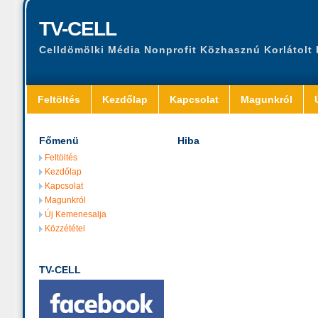
TV-CELL
Celldömölki Média Nonprofit Közhasznú Korlátolt
Feltöltés
Kezdőlap
Kapcsolat
Magunkról
Főmenü
Hiba
Feltöltés
Kezdőlap
Kapcsolat
Magunkról
Új Kemenesalja
Közzététel
TV-CELL