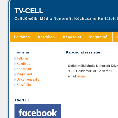
TV-CELL
Celldömölki Média Nonprofit Közhasznú Korlátolt
Feltöltés
Kezdőlap
Kapcsolat
Magunkról
Főmenü
Kapcsolat részletei
Feltöltés
Kezdőlap
Celldömölki Média Nonprofit Köz
Kapcsolat
9500 Celldömölk dr. Géfin tér 1.
Magunkról
email:
e-mail
Új Kemenesalja
Közzététel
TV-CELL