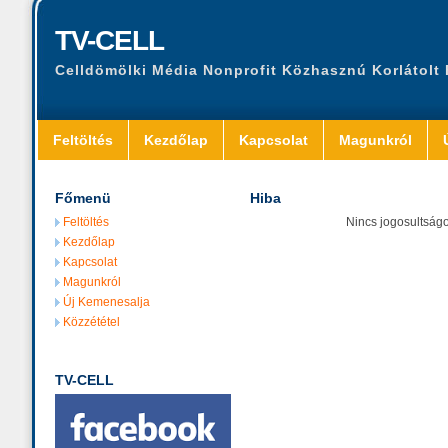
TV-CELL
Celldömölki Média Nonprofit Közhasznú Korlátolt
Feltöltés
Kezdőlap
Kapcsolat
Magunkról
Főmenü
Hiba
Feltöltés
Nincs jogosultságod
Kezdőlap
Kapcsolat
Magunkról
Új Kemenesalja
Közzététel
TV-CELL