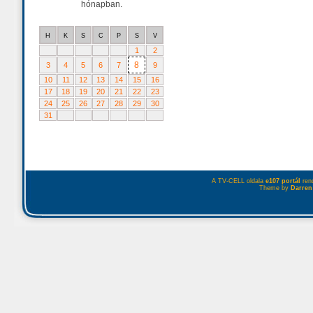
hónapban.
H
K
S
C
P
S
V
1
2
8
3
4
5
6
7
9
10
11
12
13
14
15
16
17
18
19
20
21
22
23
24
25
26
27
28
29
30
31
A TV-CELL oldala
e107 portál
rend
Theme by
Darren