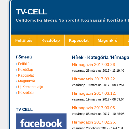
TV-CELL
Celldömölki Média Nonprofit Közhasznú Korlátolt
Feltöltés
Kezdőlap
Kapcsolat
Magunkról
Főmenü
Hírek - Kategória 'Hírmaga
Feltöltés
Hírmagazin 2017.03.26.
Kezdőlap
vasárnap 26 március 2017 - 11:19:40
Kapcsolat
Hírmagazin 2017.03.22.
Magunkról
vasárnap 19 március 2017 - 08:47:51
Új Kemenesalja
Közzététel
Hírmagazin 2017.03.12.
vasárnap 19 március 2017 - 08:39:04
Hírmagazin 2017.03.05.
TV-CELL
vasárnap 05 március 2017 - 10:45:03
Hírmagazin 2017.02.26.
vasárnap 26 február 2017 - 14:47:31