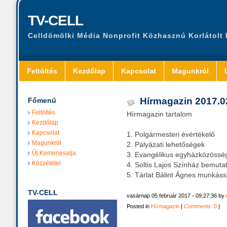
TV-CELL
Celldömölki Média Nonprofit Közhasznú Korlátolt
Feltöltés
Kezdőlap
Kapcsolat
Magunkról
Hírmagazin 2017.0
Főmenü
Feltöltés
Hírmagazin tartalom
Kezdőlap
Kapcsolat
1. Polgármesteri évértékelő
Magunkról
2. Pályázati lehetőségek
Új Kemenesalja
3. Evangélikus egyházközösség
Közzététel
4. Soltis Lajos Színház bemuta
5. Tárlat Bálint Ágnes munkáss
TV-CELL
vasárnap 05 február 2017 - 09:27:36 by
Posted in
Hírmagazin
|
Comments: 0