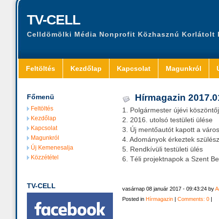
TV-CELL
Celldömölki Média Nonprofit Közhasznú Korlátolt
Feltöltés
Kezdőlap
Kapcsolat
Magunkról
Hírmagazin 2017.0
Főmenü
Feltöltés
1. Polgármester újévi köszöntő
Kezdőlap
2. 2016. utolsó testületi ülése
Kapcsolat
3. Új mentőautót kapott a váro
Magunkról
4. Adományok érkeztek szülésze
Új Kemenesalja
5. Rendkívüli testületi ülés
Közzététel
6. Téli projektnapok a Szent B
TV-CELL
vasárnap 08 január 2017 - 09:43:24 by
A
Posted in
Hírmagazin
|
Comments: 0