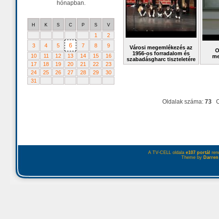
hónapban.
H
K
S
C
P
S
V
1
2
6
3
4
5
7
8
9
Városi megemlékezés az
O
1956-os forradalom és
10
11
12
13
14
15
16
me
szabadásgharc tiszteletére
17
18
19
20
21
22
23
24
25
26
27
28
29
30
31
Oldalak száma:
73
O
A TV-CELL oldala
e107 portál
rend
Theme by
Darren