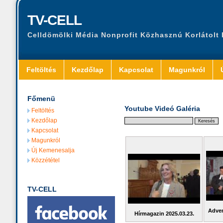
TV-CELL
Celldömölki Média Nonprofit Közhasznú Korlátolt
Feltöltés
Kezdőlap
Kapcsolat
Magunkról
Főmenü
Youtube Videó Galéria
Feltöltés
Kezdőlap
Kapcsolat
Magunkról
Új Kemenesalja
Közzététel
TV-CELL
Adven
Hírmagazin 2025.03.23.