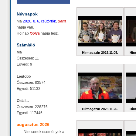
Névnapok
Ma
2026. 8. 6, csütörtök
,
Berta
napja van.
Holnap
Ibolya
napja lesz.
Számláló
Ma
Hírmagazin 2023.11.05.
Hír
Összesen: 11
Egyedi: 9
Legtöbb
Összesen: 83574
Egyedi: 51132
Oldal ...
Összesen: 228276
Hírmagazin 2023.11.26.
Hír
Egyedi: 117445
augusztus 2026
Nincsenek események a