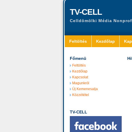
TV-CELL
Celldömölki Média Nonprof
Feltöltés
Kezdőlap
Kap
Főmenü
Hi
Feltöltés
Kezdőlap
Kapcsolat
Magunkról
Új Kemenesalja
Közzététel
TV-CELL