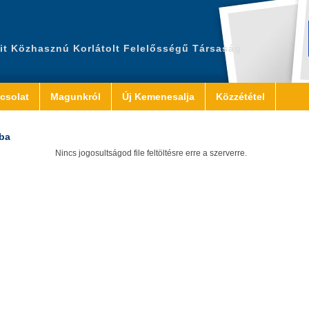
it Közhasznú Korlátolt Felelősségű Társaság
csolat
Magunkról
Új Kemenesalja
Közzététel
ba
Nincs jogosultságod file feltöltésre erre a szerverre.