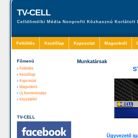
TV-CELL
Celldömölki Média Nonprofit Közhasznú Korlátolt
Feltöltés
Kezdőlap
Kapcsolat
Magunkról
Főmenü
Munkatársak
S
Feltöltés
Kezdőlap
Kapcsolat
Magunkról
Új Kemenesalja
Közzététel
TV-CELL
Ügyvezető ig