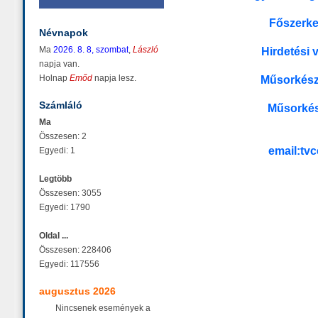
Főszerkes
Névnapok
Ma
2026. 8. 8, szombat
,
László
Hirdetési 
napja van.
Holnap
Emőd
napja lesz.
Műsorkész
Számláló
Műsorkés
Ma
Összesen: 2
email:tv
Egyedi: 1
Legtöbb
Összesen: 3055
Egyedi: 1790
Oldal ...
Összesen: 228406
Egyedi: 117556
augusztus 2026
Nincsenek események a