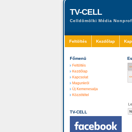
TV-CELL
Celldömölki Média Nonprof
Feltöltés
Kezdőlap
Kap
Főmenü
Es
Feltöltés
<
Kezdőlap
<
Kapcsolat
Magunkról
Új Kemenesalja
Közzététel
L
TV-CELL
N