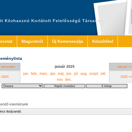
it Közhasznú Korlátolt Felelősségű Társaság
csolat
Magunkról
Új Kemenesalja
Közzététel
eménylista
január 2025
< december
február >>
jan.
febr.
márc.
ápr.
máj.
jún.
júl.
aug.
szept.
okt.
< 2024
2026 >>
nov.
dec.
eendő események
incs listázandó.