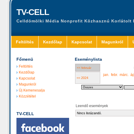
TV-CELL
Celldömölki Média Nonprofit Közhasznú Korlátolt
Feltöltés
Kezdőlap
Kapcsolat
Magunkról
Főmenü
Eseménylista
Feltöltés
<< február
Kezdőlap
jan.
febr.
márc.
áp
<< 2024
Kapcsolat
Magunkról
Új Kemenesalja
Közzététel
Leendő események
TV-CELL
Nincs listázandó.