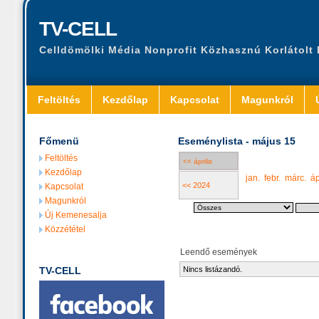
TV-CELL
Celldömölki Média Nonprofit Közhasznú Korlátolt
Feltöltés
Kezdőlap
Kapcsolat
Magunkról
Főmenü
Eseménylista - május 15
Feltöltés
<< április
Kezdőlap
jan.
febr.
márc.
áp
<< 2024
Kapcsolat
Magunkról
Új Kemenesalja
Közzététel
Leendő események
TV-CELL
Nincs listázandó.